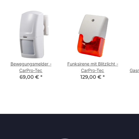
Bewegungsmelder -
Funksirene mit Blitzlicht -
CarPro-Tec
CarPro-Tec
Gasm
69,00 €
*
129,00 €
*