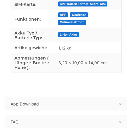
SIM-Karte:
SIM-Karten Format: Micro-SIM
APP
Geofence
Funktionen:
Online Plattform
Akku Typ /
Li-Ion Akku
Batterie Typ:
Artikelgewicht:
1,12
kg
Abmessungen (
Länge × Breite ×
3,20 × 10,00 × 14,00 cm
Höhe ):
App Download
FAQ