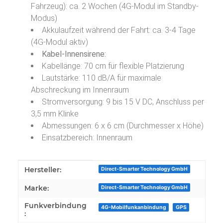
Fahrzeug): ca. 2 Wochen (4G-Modul im Standby-
Modus)
Akkulaufzeit während der Fahrt: ca. 3-4 Tage
(4G-Modul aktiv)
Kabel-Innensirene:
Kabellänge: 70 cm für flexible Platzierung
Lautstärke: 110 dB/A für maximale
Abschreckung im Innenraum
Stromversorgung: 9 bis 15 V DC, Anschluss per
3,5 mm Klinke
Abmessungen: 6 x 6 cm (Durchmesser x Höhe)
Einsatzbereich: Innenraum
Produkteigenschaft
Wert
Hersteller:
Direct-Smarter Technology GmbH
Marke:
Direct-Smarter Technology GmbH
Funkverbindung
4G-Mobilfunkanbindung
GPS
: