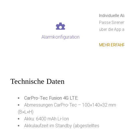
Individuelle Ala
Passe Sirenento
über die App an.
Alarmkonfiguration
MEHR ERFAHRE
Technische Daten
CarPro-Tec Fusion 4G LTE:
Abmessungen CarPro-Tec – 100×140×32 mm
(B×L×H)
Akku: 6400 mAh Li-Ion
Akkulaufzeit im Standby (abgestelltes