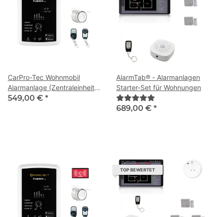
CarPro-Tec Wohnmobil
AlarmTab® - Alarmanlagen
Alarmanlage (Zentraleinheit –
Starter-Set für Wohnungen
ohne Zubehör)
549,00 €
*
689,00 €
*
TOP BEWERTET