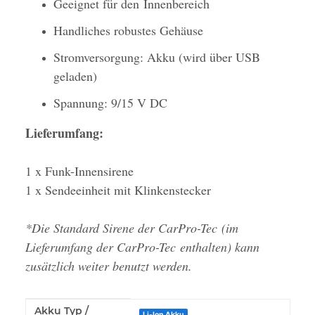
Geeignet für den Innenbereich
Handliches robustes Gehäuse
Stromversorgung: Akku (wird über USB
geladen)
Spannung: 9/15 V DC
Lieferumfang:
1 x Funk-Innensirene
1 x Sendeeinheit mit Klinkenstecker
*Die Standard Sirene der CarPro-Tec (im
Lieferumfang der CarPro-Tec enthalten) kann
zusätzlich weiter benutzt werden.
Akku Typ /
Produkteigenschaft
Wert
Li-Ion Akku