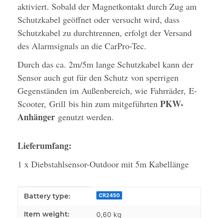
aktiviert.
Sobald der Magnetkontakt durch Zug am
Schutzkabel geöffnet oder versucht wird, dass
Schutzkabel zu durchtrennen, erfolgt der Versand
des Alarmsignals an die CarPro-Tec.
Durch das ca. 2m/5m lange Schutzkabel kann der
Sensor auch gut für den Schutz von sperrigen
Gegenständen im Außenbereich, wie Fahrräder, E-
PKW-
Scooter, Grill bis hin zum mitgeführten
Anhänger
genutzt werden.
Lieferumfang:
1 x Diebstahlsensor-Outdoor mit 5m Kabellänge
Item information
Value
Battery type:
CR2450
Item weight:
0,60
kg