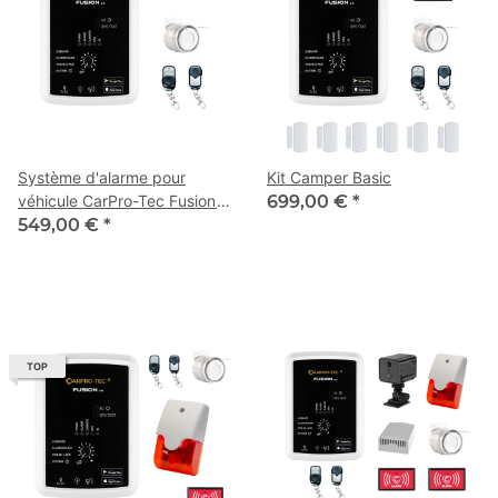
Système d'alarme pour
Kit Camper Basic
véhicule CarPro-Tec Fusion
699,00 €
*
4G LTE avec suivi GPS et
549,00 €
*
carte SIM incluse
TOP